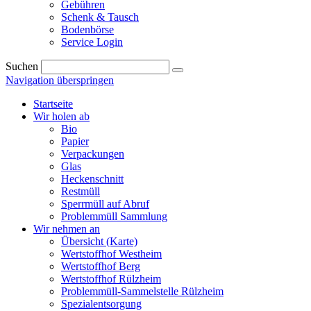
Gebühren
Schenk & Tausch
Bodenbörse
Service Login
Suchen
Navigation überspringen
Startseite
Wir holen ab
Bio
Papier
Verpackungen
Glas
Heckenschnitt
Restmüll
Sperrmüll auf Abruf
Problemmüll Sammlung
Wir nehmen an
Übersicht (Karte)
Wertstoffhof Westheim
Wertstoffhof Berg
Wertstoffhof Rülzheim
Problemmüll-Sammelstelle Rülzheim
Spezialentsorgung