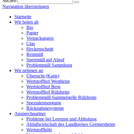
Suchen
Navigation überspringen
Startseite
Wir holen ab
Bio
Papier
Verpackungen
Glas
Heckenschnitt
Restmüll
Sperrmüll auf Abruf
Problemmüll Sammlung
Wir nehmen an
Übersicht (Karte)
Wertstoffhof Westheim
Wertstoffhof Berg
Wertstoffhof Rülzheim
Problemmüll-Sammelstelle Rülzheim
Spezialentsorgung
Rücknahmesysteme
Ansprechpartner
Probleme bei Leerung und Abholung
Abfallwirtschaft des Landkreises Germersheim
Wertstoffhöfe