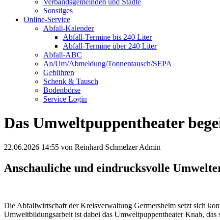
Verbandsgemeinden und Städte
Sonstiges
Online-Service
Abfall-Kalender
Abfall-Termine bis 240 Liter
Abfall-Termine über 240 Liter
Abfall-ABC
An/Um/Abmeldung/Tonnentausch/SEPA
Gebühren
Schenk & Tausch
Bodenbörse
Service Login
Das Umweltpuppentheater begei
22.06.2026 14:55
von Reinhard Schmelzer Admin
Anschauliche und eindrucksvolle Umwelterz
Die Abfallwirtschaft der Kreisverwaltung Germersheim setzt sich kon
Umweltbildungsarbeit ist dabei das Umweltpuppentheater Knab, das 