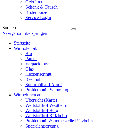
Gebühren
Schenk & Tausch
Bodenbörse
Service Login
Suchen
Navigation überspringen
Startseite
Wir holen ab
Bio
Papier
Verpackungen
Glas
Heckenschnitt
Restmüll
Sperrmüll auf Abruf
Problemmüll Sammlung
Wir nehmen an
Übersicht (Karte)
Wertstoffhof Westheim
Wertstoffhof Berg
Wertstoffhof Rülzheim
Problemmüll-Sammelstelle Rülzheim
Spezialentsorgung